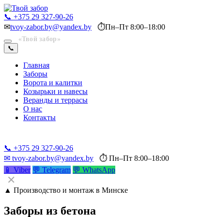
📞 +375 29 327-90-26
✉
tvoy-zabor.by@yandex.by
⏱
Пн–Пт 8:00–18:00
«Твой забор»
📞
Главная
Заборы
Ворота и калитки
Козырьки и навесы
Веранды и террасы
О нас
Контакты
📞 +375 29 327-90-26
📞 +375 29 327-90-26
✉ tvoy-zabor.by@yandex.by
⏱ Пн–Пт 8:00–18:00
📱 Viber
💬 Telegram
💬 WhatsApp
✕
▲ Производство и монтаж в Минске
Заборы из бетона