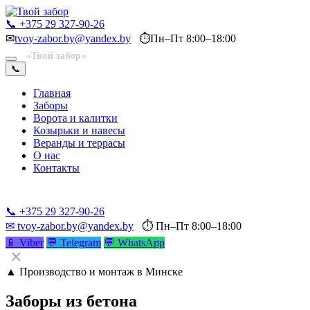
📞 +375 29 327-90-26
✉
tvoy-zabor.by@yandex.by
⏱
Пн–Пт 8:00–18:00
«Твой забор»
📞
Главная
Заборы
Ворота и калитки
Козырьки и навесы
Веранды и террасы
О нас
Контакты
📞 +375 29 327-90-26
📞 +375 29 327-90-26
✉ tvoy-zabor.by@yandex.by
⏱ Пн–Пт 8:00–18:00
📱 Viber
💬 Telegram
💬 WhatsApp
✕
▲ Производство и монтаж в Минске
Заборы из бетона